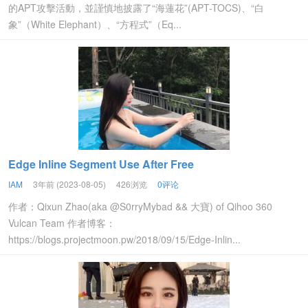
的APT攻擊活動，並謹慎地披露了“海蓮花”(APT-TOCS)、“白
象”（White Elephant）、“方程式”（Eq...
Edge Inline Segment Use After Free
IAM
3年前 (2023-08-05)
426浏览
0评论
作者：Qixun Zhao(aka @S0rryMybad && 大寶) of Qihoo 360
Vulcan Team 作者博客：
https://blogs.projectmoon.pw/2018/09/15/Edge-Inlin...