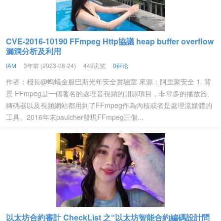
CVE-2016-10190 FFmpeg Http協議 heap buffer overflow
漏洞分析及利用
IAM
3年前 (2023-08-24)
449浏览
0评论
作者：棧長@螞蟻金服巴斯光年安全實驗室 來源：阿里聚安全 1. 背
景 FFmpeg是一個著名的處理音視頻的開源項目，非常多的播放器、
轉碼器以及視頻網站都用到了FFmpeg作為內核或者是處理流媒體的
工具。2016年末paulcher發現FFmpeg三個...
以太坊合約審計 CheckList 之“以太坊智能合約編碼設計問