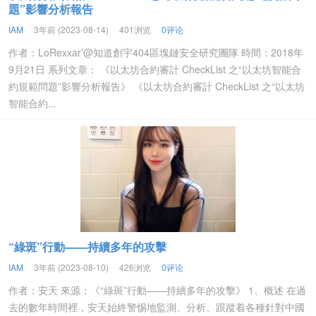
題”影響分析報告
IAM
3年前 (2023-08-14)
401浏览
0评论
作者：LoRexxar’@知道創宇404區塊鏈安全研究團隊 時間：2018年
9月21日 系列文章： 《以太坊合約審計 CheckList 之“以太坊智能合
約規範問題”影響分析報告》 《以太坊合約審計 CheckList 之“以太坊
智能合約...
“綠斑”行動——持續多年的攻擊
IAM
3年前 (2023-08-10)
426浏览
0评论
作者：安天 來源：《“綠斑”行動——持續多年的攻擊》 1、概述 在過
去的數年時間裡，安天始終警惕地監測、分析、跟蹤着各種針對中國