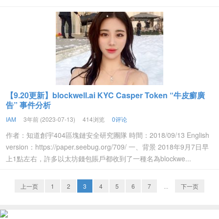
【9.20更新】blockwell.ai KYC Casper Token “牛皮癬廣
告” 事件分析
IAM
3年前 (2023-07-13)
414浏览
0评论
作者：知道創宇404區塊鏈安全研究團隊 時間：2018/09/13 English
version：https://paper.seebug.org/709/ 一、背景 2018年9月7日早
上1點左右，許多以太坊錢包賬戶都收到了一種名為blockwe...
上一页
1
2
3
4
5
6
7
...
下一页