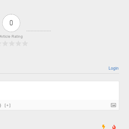
0
Article Rating
Login
}
[+]