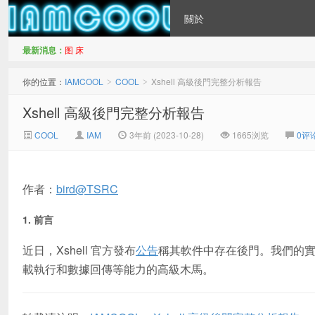
關於
最新消息：
图 床
IAMCOOL
你的位置：
IAMCOOL
COOL
Xshell 高級後門完整分析報告
>
>
Xshell 高級後門完整分析報告
COOL
IAM
3年前 (2023-10-28)
1665浏览
0评
作者：
bird@TSRC
1. 前言
近日，Xshell 官方發布
公告
稱其軟件中存在後門。我們的
載執行和數據回傳等能力的高級木馬。