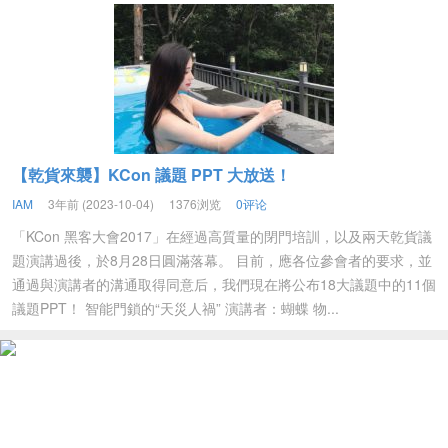
【乾貨來襲】KCon 議題 PPT 大放送！
IAM
3年前 (2023-10-04)
1376浏览
0评论
「KCon 黑客大會2017」在經過高質量的閉門培訓，以及兩天乾貨議
題演講過後，於8月28日圓滿落幕。 目前，應各位參會者的要求，並
通過與演講者的溝通取得同意后，我們現在將公布18大議題中的11個
議題PPT！ 智能門鎖的“天災人禍” 演講者：蝴蝶 物...