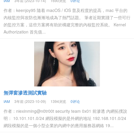
IAM
3年前 (2023-10-14)
1690浏览
0评论
作者：keenjoy95 隨着 macOS / iOS 普及程度的提高，mac 平台的
內核監控與攻防也漸漸地成為了熱門話題。 筆者近期實踐了一些可行
的監控方案，這些方案將有助於構建完整的內核監控系統。 Kernel
Authorization 首先值...
無彈窗滲透測試實驗
IAM
3年前 (2023-10-09)
1394浏览
0评论
作者：niexinming@n0tr00t security team 0x01 前滲透 內網拓撲說
明： 10.101.101.0/24 網段模擬的是外網的地址 192.168.101.0/24
網段模擬的是一個小型企業的內網中的應用服務器網絡 19...